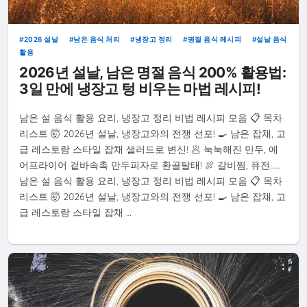
2026 설날
남은 음식 처리
냉장고 정리
명절 음식 레시피
설날 음식
활용
2026년 설날, 남은 명절 음식 200% 활용법:
3일 만에 냉장고 텅 비우는 마법 레시피!
남은 설 음식 활용 요리, 냉장고 정리 비법 레시피 모음 📋 목차
리스트 🤯 2026년 설날, 냉장고와의 전쟁 선포! 🍳 남은 잡채, 고
급 레스토랑 스타일 잡채 샐러드로 변신! 🥟 눅눅해진 만두, 에
어프라이어 겉바속촉 만두피자로 환골탈태! 🍖 갈비찜, 퓨전.....
남은 설 음식 활용 요리, 냉장고 정리 비법 레시피 모음 📋 목차
리스트 🤯 2026년 설날, 냉장고와의 전쟁 선포! 🍳 남은 잡채, 고
급 레스토랑 스타일 잡채 …