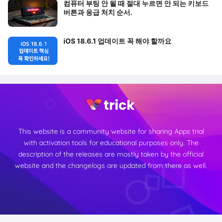
컴퓨터 부팅 안 될 때 절대 누르면 안 되는 키보드
버튼과 응급 처치 순서.
iOS 18.6.1 업데이트 꼭 해야 할까요
This website is a community website for sharing Apps trial
with activation tools for educational purposes only. The
description of the releases are mostly taken by the official
website and the changelogs are updated from there as well.