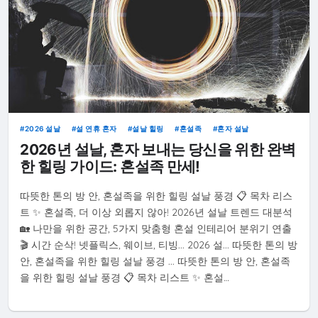
2026 설날
설 연휴 혼자
설날 힐링
혼설족
혼자 설날
2026년 설날, 혼자 보내는 당신을 위한 완벽
한 힐링 가이드: 혼설족 만세!
따뜻한 톤의 방 안, 혼설족을 위한 힐링 설날 풍경 📋 목차 리스
트 ✨ 혼설족, 더 이상 외롭지 않아! 2026년 설날 트렌드 대분석
🏡 나만을 위한 공간, 5가지 맞춤형 혼설 인테리어 분위기 연출
🎬 시간 순삭! 넷플릭스, 웨이브, 티빙... 2026 설... 따뜻한 톤의 방
안, 혼설족을 위한 힐링 설날 풍경 ... 따뜻한 톤의 방 안, 혼설족
을 위한 힐링 설날 풍경 📋 목차 리스트 ✨ 혼설…