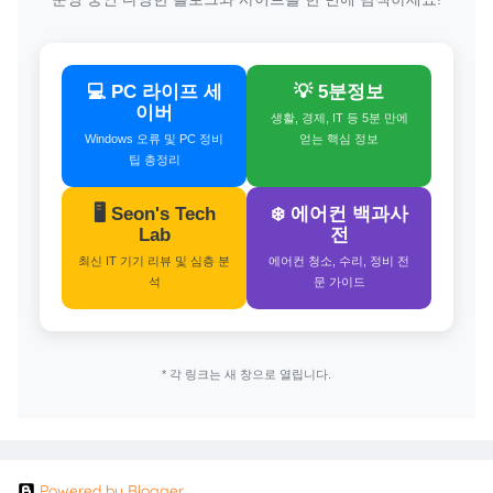
💻 PC 라이프 세
💡 5분정보
이버
생활, 경제, IT 등 5분 만에
Windows 오류 및 PC 정비
얻는 핵심 정보
팁 총정리
🖥️ Seon's Tech
❄️ 에어컨 백과사
Lab
전
최신 IT 기기 리뷰 및 심층 분
에어컨 청소, 수리, 정비 전
석
문 가이드
* 각 링크는 새 창으로 열립니다.
Powered by Blogger