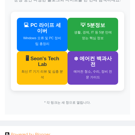
💻 PC 라이프 세
💡 5분정보
이버
생활, 경제, IT 등 5분 만에
Windows 오류 및 PC 정비
얻는 핵심 정보
팁 총정리
🖥️ Seon's Tech
❄️ 에어컨 백과사
Lab
전
최신 IT 기기 리뷰 및 심층 분
에어컨 청소, 수리, 정비 전
석
문 가이드
* 각 링크는 새 창으로 열립니다.
Powered by Blogger