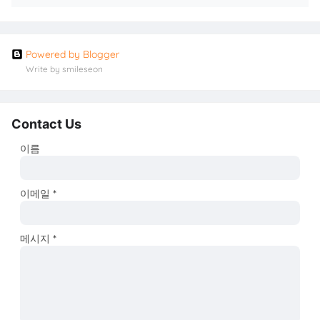
Powered by Blogger
Write by smileseon
Contact Us
이름
이메일
*
메시지
*