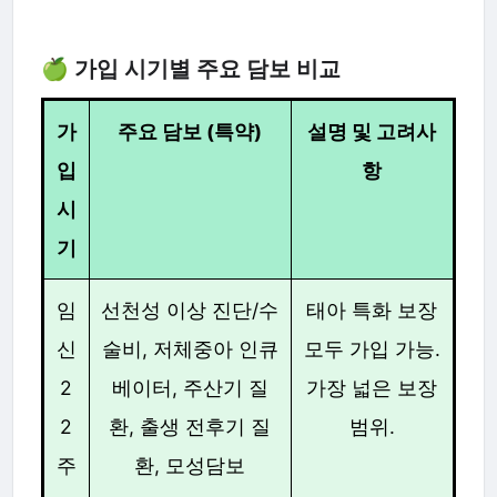
🍏 가입 시기별 주요 담보 비교
가
주요 담보 (특약)
설명 및 고려사
입
항
시
기
임
선천성 이상 진단/수
태아 특화 보장
신
술비, 저체중아 인큐
모두 가입 가능.
2
베이터, 주산기 질
가장 넓은 보장
2
환, 출생 전후기 질
범위.
주
환, 모성담보