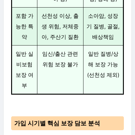
포함 가
선천성 이상, 출
소아암, 성장
능한 특
생 위험, 저체중
기 질병, 골절,
약
아, 주산기 질환
배상책임
일반 실
임신/출산 관련
일반 질병/상
비보험
위험 보장 불가
해 보장 가능
보장 여
(선천성 제외)
부
가입 시기별 핵심 보장 담보 분석