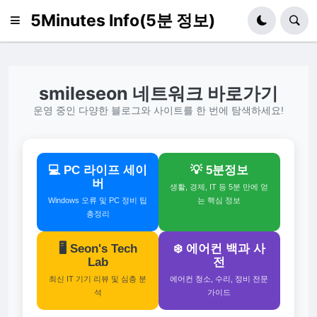
5Minutes Info(5분 정보)
smileseon 네트워크 바로가기
운영 중인 다양한 블로그와 사이트를 한 번에 탐색하세요!
💻 PC 라이프 세이
💡 5분정보
버
생활, 경제, IT 등 5분 만에 얻
Windows 오류 및 PC 정비 팁
는 핵심 정보
총정리
🖥️ Seon's Tech
❄️ 에어컨 백과 사
Lab
전
최신 IT 기기 리뷰 및 심층 분
에어컨 청소, 수리, 정비 전문
석
가이드