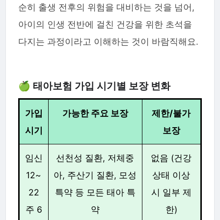
순히 출생 전후의 위험을 대비하는 것을 넘어,
아이의 인생 전반에 걸친 건강을 위한 초석을
다지는 과정이라고 이해하는 것이 바람직해요.
🍏 태아보험 가입 시기별 보장 변화
가입
가능한 주요 보장
제한/불가
시기
보장
임신
선천성 질환, 저체중
없음 (건강
12~
아, 주산기 질환, 모성
상태 이상
22
특약 등 모든 태아 특
시 일부 제
주 6
약
한)