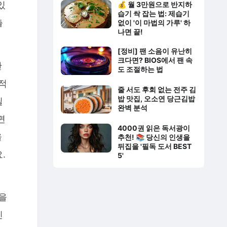
있
💰 월 3만원으로 반지하
습기 싹 잡는 법: 제습기
출
없이 '이 마법의 가루' 하
나면 끝!
[정비] 팬 소음이 유난히
크다면? BIOS에서 팬 속
한
도 조절하는 법
적
줄 서도 후회 없는 전주 김
밥 맛집, 오소연 당근김밥
필
완벽 분석
면
4000권 읽은 독서광이
을
추천! 📚 당신의 인생을
뒤집을 '필독 도서 BEST
.
5'
요
입을
인