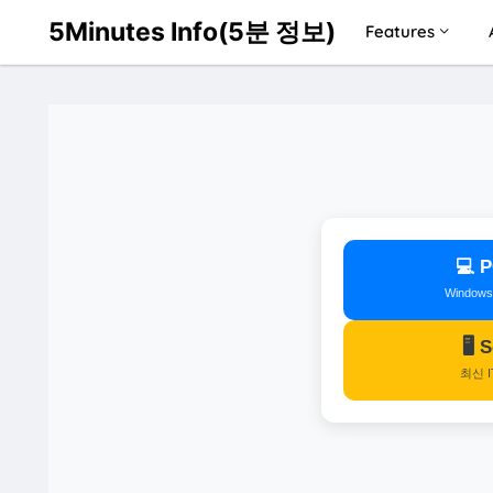
5Minutes Info(5분 정보)
Features
💻
Window
🖥️
최신 