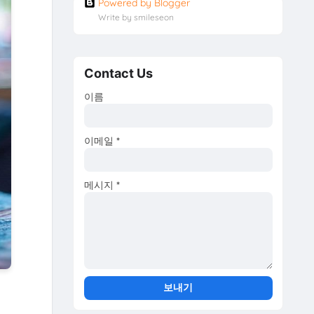
Powered by Blogger
Write by smileseon
Contact Us
이름
이메일
*
메시지
*