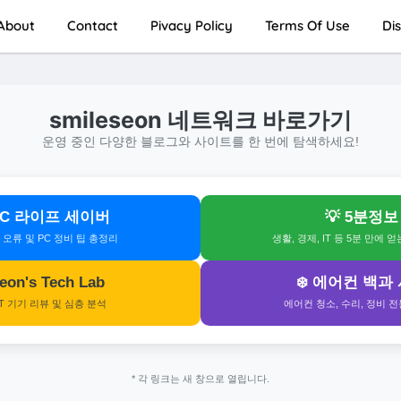
About
Contact
Pivacy Policy
Terms Of Use
Di
smileseon 네트워크 바로가기
운영 중인 다양한 블로그와 사이트를 한 번에 탐색하세요!
 PC 라이프 세이버
💡 5분정보
s 오류 및 PC 정비 팁 총정리
생활, 경제, IT 등 5분 만에 
 Seon's Tech Lab
❄️ 에어컨 백과
IT 기기 리뷰 및 심층 분석
에어컨 청소, 수리, 정비 
* 각 링크는 새 창으로 열립니다.