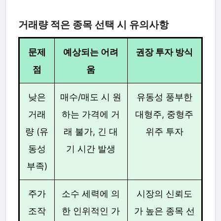
거래량 적은 종목 선택 시 유의사항
문제
예상되는 어려
권장 투자 방식
점
움
낮은
매수/매도 시 원
유동성 풍부한
거래
하는 가격에 거
대형주, 중형주
량 (유
래 불가, 긴 대
위주 투자
동성
기 시간 발생
부족)
주가
소수 세력에 의
시장의 신뢰도
조작
한 인위적인 가
가 높은 종목 선