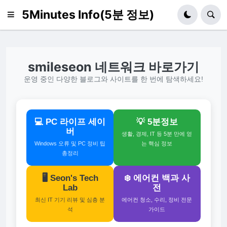
5Minutes Info(5분 정보)
smileseon 네트워크 바로가기
운영 중인 다양한 블로그와 사이트를 한 번에 탐색하세요!
💻 PC 라이프 세이
💡 5분정보
버
생활, 경제, IT 등 5분 만에 얻
Windows 오류 및 PC 정비 팁
는 핵심 정보
총정리
🖥️ Seon's Tech
❄️ 에어컨 백과 사
Lab
전
최신 IT 기기 리뷰 및 심층 분
에어컨 청소, 수리, 정비 전문
석
가이드