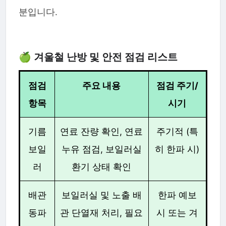
분입니다.
🍏 겨울철 난방 및 안전 점검 리스트
점검
주요 내용
점검 주기/
항목
시기
기름
연료 잔량 확인, 연료
주기적 (특
보일
누유 점검, 보일러실
히 한파 시)
러
환기 상태 확인
배관
보일러실 및 노출 배
한파 예보
동파
관 단열재 처리, 필요
시 또는 겨