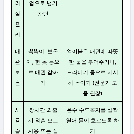
러
업으로 냉기
실
차단
관
리
배
뽁뽁이, 보온
얼어붙은 배관에 따뜻
관
재, 헌 옷 등으
한 물을 부어주거나,
보
로 배관 감싸
드라이기 등으로 서서
온
기
히 녹이기 (전문가 도
움 권장)
사
장시간 외출
온수 수도꼭지를 살짝
용
시 외출 모드
열어 물이 흐르도록 하
습
사용 또는 실
기