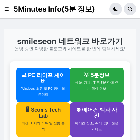
5Minutes Info(5분 정보)
smileseon 네트워크 바로가기
운영 중인 다양한 블로그와 사이트를 한 번에 탐색하세요!
💻 PC 라이프 세이
💡 5분정보
버
생활, 경제, IT 등 5분 만에 얻
Windows 오류 및 PC 정비 팁
는 핵심 정보
총정리
🖥️ Seon's Tech
❄️ 에어컨 백과 사
Lab
전
최신 IT 기기 리뷰 및 심층 분
에어컨 청소, 수리, 정비 전문
석
가이드