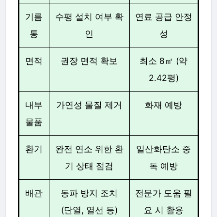
기름
수평 설치 여부 확
연료 공급 안정
통
인
성
면적
권장 면적 확보
최소 8㎡ (약
2.42평)
내부
가연성 물질 제거
화재 예방
물품
환기
완전 연소 위한 환
일산화탄소 중
기 상태 점검
독 예방
배관
동파 방지 조치
전문가 도움 필
(단열, 열선 등)
요 시 활용