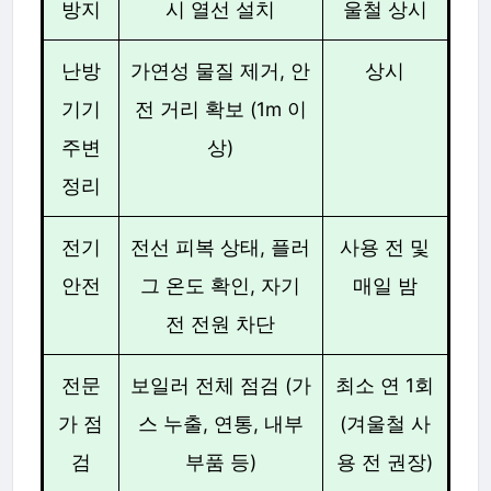
방지
시 열선 설치
울철 상시
난방
가연성 물질 제거, 안
상시
기기
전 거리 확보 (1m 이
주변
상)
정리
전기
전선 피복 상태, 플러
사용 전 및
안전
그 온도 확인, 자기
매일 밤
전 전원 차단
전문
보일러 전체 점검 (가
최소 연 1회
가 점
스 누출, 연통, 내부
(겨울철 사
검
부품 등)
용 전 권장)