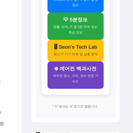
정리
💡 5분정보
생활, 경제, IT 등 5분 만에 얻는
핵심 정보
🖥️ Seon's Tech Lab
최신 IT 기기 리뷰 및 심층 분석
❄️ 에어컨 백과사전
에어컨 청소, 수리, 정비 전문 가
에
이드
.
* 각 링크는 새 창으로 열립니다.
구
보