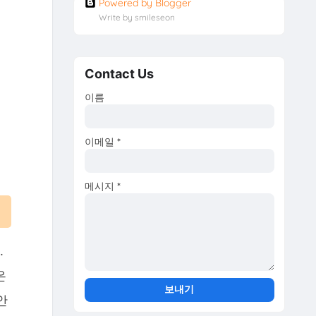
Powered by Blogger
Write by smileseon
Contact Us
이름
이메일
*
메시지
*
.
은
안