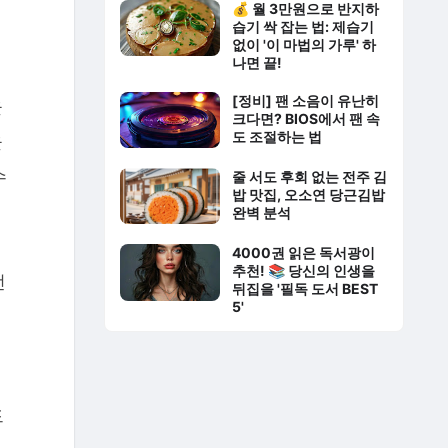
💰 월 3만원으로 반지하
습기 싹 잡는 법: 제습기
없이 '이 마법의 가루' 하
나면 끝!
[정비] 팬 소음이 유난히
을
크다면? BIOS에서 팬 속
도 조절하는 법
을
수
줄 서도 후회 없는 전주 김
밥 맛집, 오소연 당근김밥
완벽 분석
4000권 읽은 독서광이
추천! 📚 당신의 인생을
선
뒤집을 '필독 도서 BEST
5'
드