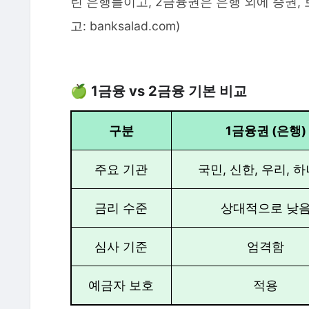
린 은행들이고, 2금융권은 은행 외에 증권, 
고: banksalad.com)
🍏 1금융 vs 2금융 기본 비교
구분
1금융권 (은행)
주요 기관
국민, 신한, 우리, 하
금리 수준
상대적으로 낮
심사 기준
엄격함
예금자 보호
적용