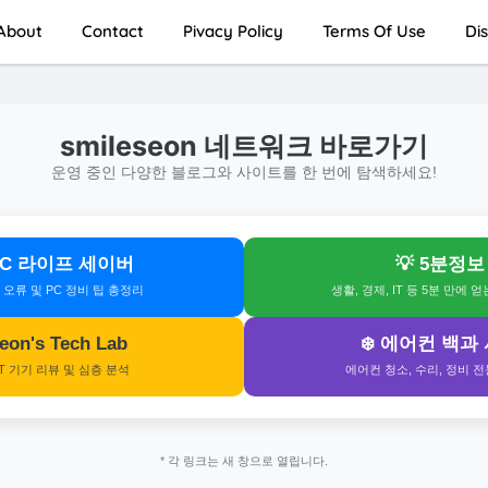
About
Contact
Pivacy Policy
Terms Of Use
Di
smileseon 네트워크 바로가기
운영 중인 다양한 블로그와 사이트를 한 번에 탐색하세요!
 PC 라이프 세이버
💡 5분정보
s 오류 및 PC 정비 팁 총정리
생활, 경제, IT 등 5분 만에 
 Seon's Tech Lab
❄️ 에어컨 백과
IT 기기 리뷰 및 심층 분석
에어컨 청소, 수리, 정비 
* 각 링크는 새 창으로 열립니다.