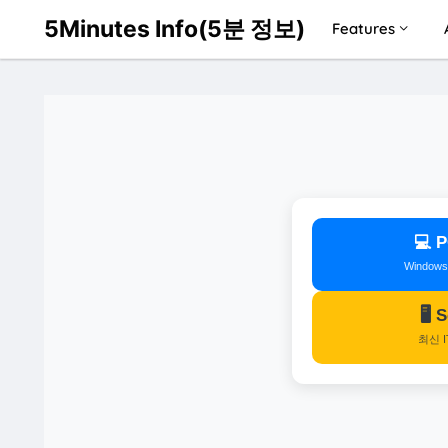
5Minutes Info(5분 정보)
Features
💻
Window
🖥️
최신 