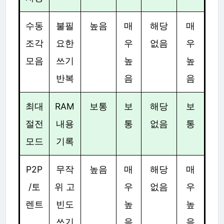
수동
불필
높음
매
해당
매
조각
요한
우
없음
우
모음
쓰기
높
높
반복
음
음
최대
RAM
보통
보
해당
보
절전
내용
통
없음
통
모드
기록
P2P
무작
높음
매
해당
매
/토
위 고
우
없음
우
렌트
빈도
높
높
쓰기
음
음