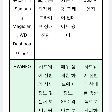
유틸리티
트, 성능
기능 제
SSD 사
(Samsun
최적화,
공, 펌웨
용자
g
드라이
어 업데
Magician
브 상태
이트 용
, WD
진단
이
Dashboa
rd 등)
HWiNFO
하드웨
매우 상
하드웨
어 전반
세한 하
어 전반
의 상세
드웨어
의 상태
정보 및
정보,
를 종합
센서 모
SSD 외
적으로
니터링
다른 부
관리하