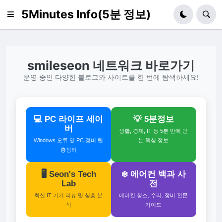
5Minutes Info(5분 정보)
smileseon 네트워크 바로가기
운영 중인 다양한 블로그와 사이트를 한 번에 탐색하세요!
💻 PC 라이프 세이
💡 5분정보
버
생활, 경제, IT 등 5분 만에 얻
Windows 오류 및 PC 정비 팁
는 핵심 정보
총정리
🖥️ Seon's Tech
❄️ 에어컨 백과 사
Lab
전
최신 IT 기기 리뷰 및 심층 분
에어컨 청소, 수리, 정비 전문
석
가이드