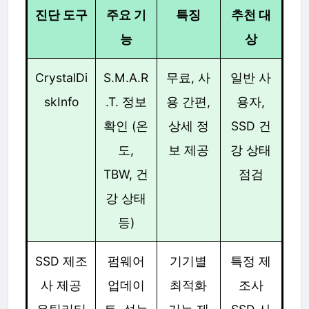
진단 도구
주요 기
특징
추천 대
능
상
CrystalDi
S.M.A.R
무료, 사
일반 사
skInfo
.T. 정보
용 간편,
용자,
확인 (온
상세 정
SSD 건
도,
보 제공
강 상태
TBW, 건
점검
강 상태
등)
SSD 제조
펌웨어
기기별
특정 제
사 제공
업데이
최적화
조사