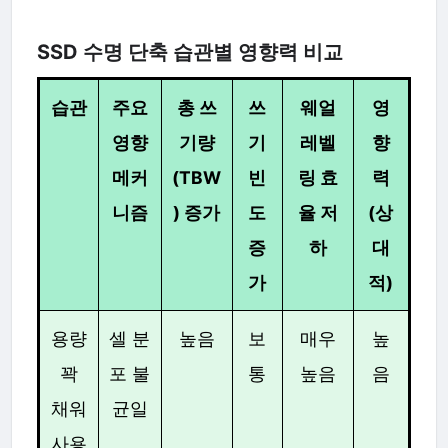
SSD 수명 단축 습관별 영향력 비교
습관
주요
총 쓰
쓰
웨얼
영
영향
기량
기
레벨
향
메커
(TBW
빈
링 효
력
니즘
) 증가
도
율 저
(상
증
하
대
가
적)
용량
셀 분
높음
보
매우
높
꽉
포 불
통
높음
음
채워
균일
사용