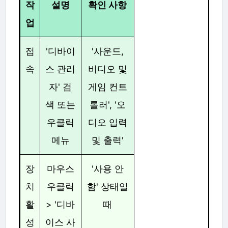
작
설명
확인 사항
업
접
'디바이
'사운드,
속
스 관리
비디오 및
자' 검
게임 컨트
색 또는
롤러', '오
우클릭
디오 입력
메뉴
및 출력'
장
마우스
'사용 안
치
우클릭
함' 상태일
활
> '디바
때
성
이스 사