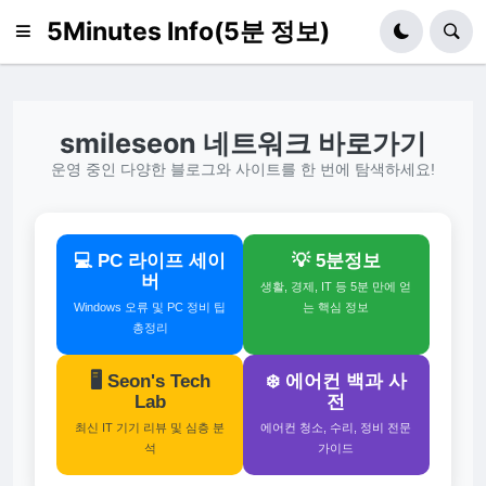
5Minutes Info(5분 정보)
smileseon 네트워크 바로가기
운영 중인 다양한 블로그와 사이트를 한 번에 탐색하세요!
💻 PC 라이프 세이
💡 5분정보
버
생활, 경제, IT 등 5분 만에 얻
Windows 오류 및 PC 정비 팁
는 핵심 정보
총정리
🖥️ Seon's Tech
❄️ 에어컨 백과 사
Lab
전
최신 IT 기기 리뷰 및 심층 분
에어컨 청소, 수리, 정비 전문
석
가이드