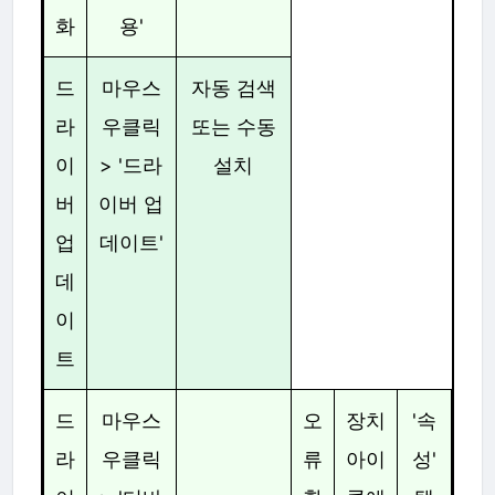
화
용'
드
마우스
자동 검색
라
우클릭
또는 수동
이
> '드라
설치
버
이버 업
업
데이트'
데
이
트
드
마우스
오
장치
'속
라
우클릭
류
아이
성'