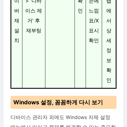
이
> '디바
확
콘에
탭
버
이스 제
인
느낌
에
재
거' 후
표/X
서
설
재부팅
표시
상
치
확인
세
정
보
확
인
Windows 설정, 꼼꼼하게 다시 보기
디바이스 관리자 외에도 Windows 자체 설정