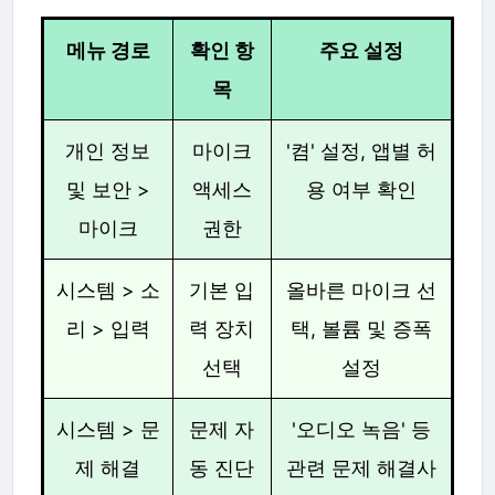
메뉴 경로
확인 항
주요 설정
목
개인 정보
마이크
'켬' 설정, 앱별 허
및 보안 >
액세스
용 여부 확인
마이크
권한
시스템 > 소
기본 입
올바른 마이크 선
리 > 입력
력 장치
택, 볼륨 및 증폭
선택
설정
시스템 > 문
문제 자
'오디오 녹음' 등
제 해결
동 진단
관련 문제 해결사