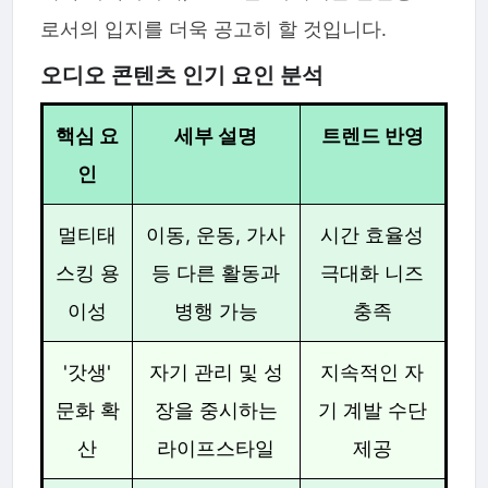
로서의 입지를 더욱 공고히 할 것입니다.
오디오 콘텐츠 인기 요인 분석
핵심 요
세부 설명
트렌드 반영
인
멀티태
이동, 운동, 가사
시간 효율성
스킹 용
등 다른 활동과
극대화 니즈
이성
병행 가능
충족
'갓생'
자기 관리 및 성
지속적인 자
문화 확
장을 중시하는
기 계발 수단
산
라이프스타일
제공