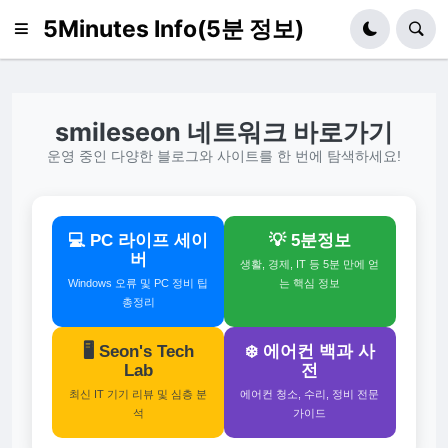
5Minutes Info(5분 정보)
smileseon 네트워크 바로가기
운영 중인 다양한 블로그와 사이트를 한 번에 탐색하세요!
💻 PC 라이프 세이
💡 5분정보
버
생활, 경제, IT 등 5분 만에 얻
Windows 오류 및 PC 정비 팁
는 핵심 정보
총정리
🖥️ Seon's Tech
❄️ 에어컨 백과 사
Lab
전
최신 IT 기기 리뷰 및 심층 분
에어컨 청소, 수리, 정비 전문
석
가이드