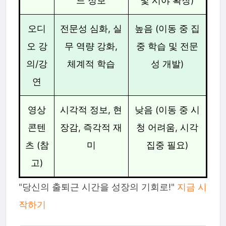
드 정보
및 시야 확장)
오디
전문성 심화, 실
높음 (이동 중 집
오 강
무 역량 강화,
중 학습 및 전문
의/강
체계적 학습
성 개발)
연
영상
시각적 정보, 현
낮음 (이동 중 시
콘텐
장감, 즉각적 재
청 어려움, 시각
츠 (참
미
집중 필요)
고)
"당신의 출퇴근 시간을 성장의 기회로!"
지금 시
작하기