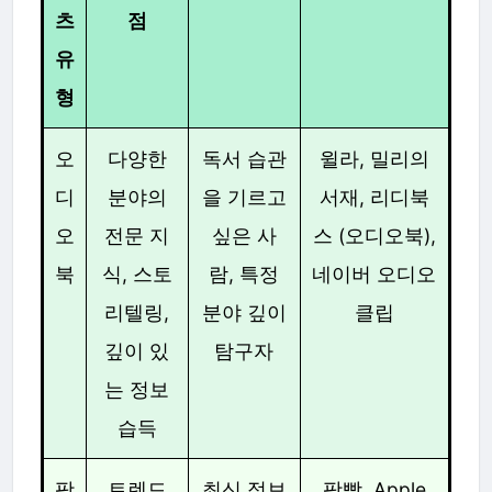
츠
점
유
형
오
다양한
독서 습관
윌라, 밀리의
디
분야의
을 기르고
서재, 리디북
오
전문 지
싶은 사
스 (오디오북),
북
식, 스토
람, 특정
네이버 오디오
리텔링,
분야 깊이
클립
깊이 있
탐구자
는 정보
습득
팟
트렌드
최신 정보
팟빵, Apple