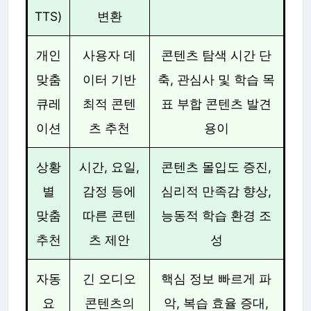
TTS)
변환
개인
사용자 데
콘텐츠 탐색 시간 단
맞춤
이터 기반
축, 관심사 및 학습 목
큐레
최적 콘텐
표 부합 콘텐츠 발견
이션
츠 추천
용이
상황
시간, 요일,
콘텐츠 몰입도 증진,
별
감정 등에
심리적 만족감 향상,
맞춤
따른 콘텐
능동적 학습 환경 조
추천
츠 제안
성
자동
긴 오디오
핵심 정보 빠르게 파
요
콘텐츠의
악, 복습 효율 증대,