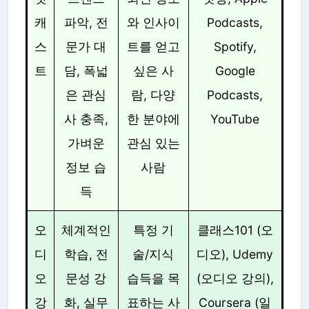
캐
파악, 전
와 인사이
Podcasts,
스
문가 대
트를 얻고
Spotify,
트
담, 폭넓
싶은 사
Google
은 관심
람, 다양
Podcasts,
사 충족,
한 분야에
YouTube
가벼운
관심 있는
정보 습
사람
득
오
체계적인
특정 기
클래스101 (오
디
학습, 전
술/지식
디오), Udemy
오
문성 강
습득을 목
(오디오 강의),
강
화, 실무
표하는 사
Coursera (일