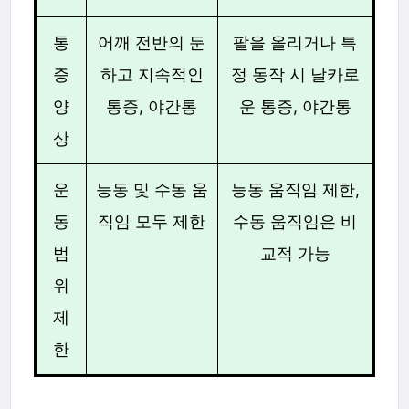
통
어깨 전반의 둔
팔을 올리거나 특
증
하고 지속적인
정 동작 시 날카로
양
통증, 야간통
운 통증, 야간통
상
운
능동 및 수동 움
능동 움직임 제한,
동
직임 모두 제한
수동 움직임은 비
범
교적 가능
위
제
한