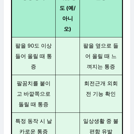
도 (예/
아니
오)
팔을 90도 이상
팔을 옆으로 들
들어 올릴 때 통
어 올릴 때 느
증
껴지는 통증
팔꿈치를 붙이
회전근개 외회
고 바깥쪽으로
전 기능 확인
돌릴 때 통증
특정 동작 시 날
일상생활 중 불
카로운 통증
편함 유발