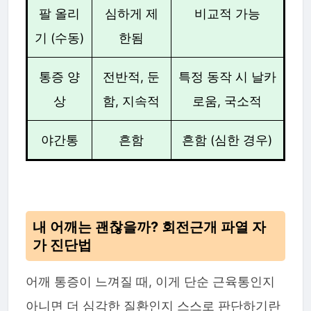
팔 올리
심하게 제
비교적 가능
기 (수동)
한됨
통증 양
전반적, 둔
특정 동작 시 날카
상
함, 지속적
로움, 국소적
야간통
흔함
흔함 (심한 경우)
내 어깨는 괜찮을까? 회전근개 파열 자
가 진단법
어깨 통증이 느껴질 때, 이게 단순 근육통인지
아니면 더 심각한 질환인지 스스로 판단하기란