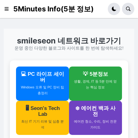
5Minutes Info(5분 정보)
smileseon 네트워크 바로가기
운영 중인 다양한 블로그와 사이트를 한 번에 탐색하세요!
💻 PC 라이프 세이
💡 5분정보
버
생활, 경제, IT 등 5분 만에 얻
Windows 오류 및 PC 정비 팁
는 핵심 정보
총정리
🖥️ Seon's Tech
❄️ 에어컨 백과 사
Lab
전
최신 IT 기기 리뷰 및 심층 분
에어컨 청소, 수리, 정비 전문
석
가이드