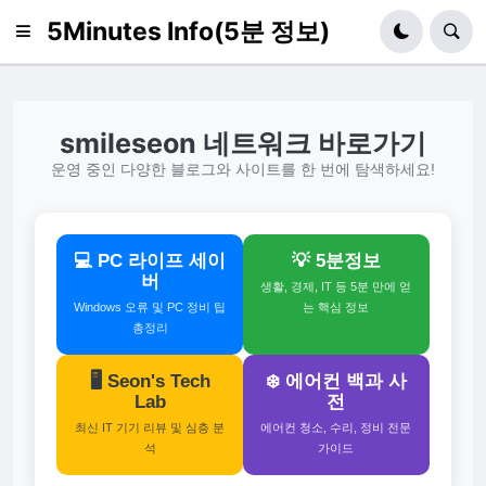
5Minutes Info(5분 정보)
smileseon 네트워크 바로가기
운영 중인 다양한 블로그와 사이트를 한 번에 탐색하세요!
💻 PC 라이프 세이
💡 5분정보
버
생활, 경제, IT 등 5분 만에 얻
Windows 오류 및 PC 정비 팁
는 핵심 정보
총정리
🖥️ Seon's Tech
❄️ 에어컨 백과 사
Lab
전
최신 IT 기기 리뷰 및 심층 분
에어컨 청소, 수리, 정비 전문
석
가이드