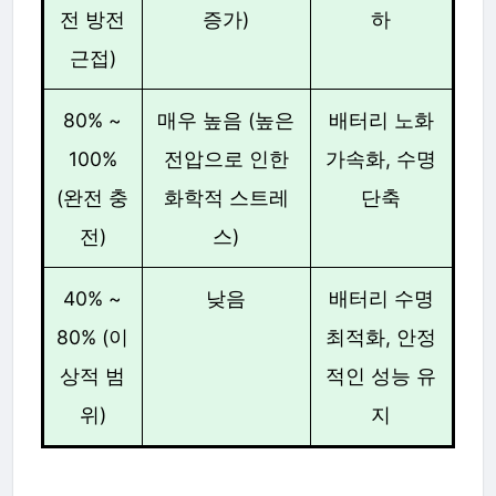
전 방전
증가)
하
근접)
80% ~
매우 높음 (높은
배터리 노화
100%
전압으로 인한
가속화, 수명
(완전 충
화학적 스트레
단축
전)
스)
40% ~
낮음
배터리 수명
80% (이
최적화, 안정
상적 범
적인 성능 유
위)
지