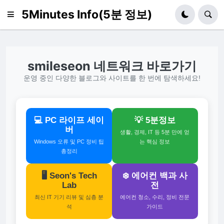
5Minutes Info(5분 정보)
smileseon 네트워크 바로가기
운영 중인 다양한 블로그와 사이트를 한 번에 탐색하세요!
💻 PC 라이프 세이
💡 5분정보
버
생활, 경제, IT 등 5분 만에 얻
Windows 오류 및 PC 정비 팁
는 핵심 정보
총정리
🖥️ Seon's Tech
❄️ 에어컨 백과 사
Lab
전
최신 IT 기기 리뷰 및 심층 분
에어컨 청소, 수리, 정비 전문
석
가이드