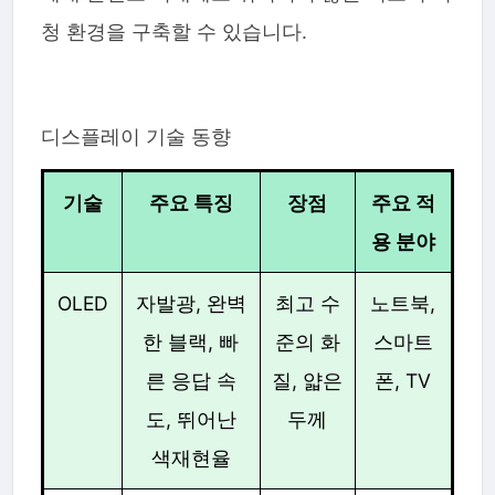
청 환경을 구축할 수 있습니다.
디스플레이 기술 동향
기술
주요 특징
장점
주요 적
용 분야
OLED
자발광, 완벽
최고 수
노트북,
한 블랙, 빠
준의 화
스마트
른 응답 속
질, 얇은
폰, TV
도, 뛰어난
두께
색재현율