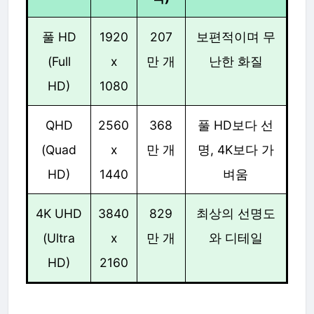
풀 HD
1920
207
보편적이며 무
(Full
x
만 개
난한 화질
HD)
1080
QHD
2560
368
풀 HD보다 선
(Quad
x
만 개
명, 4K보다 가
HD)
1440
벼움
4K UHD
3840
829
최상의 선명도
(Ultra
x
만 개
와 디테일
HD)
2160