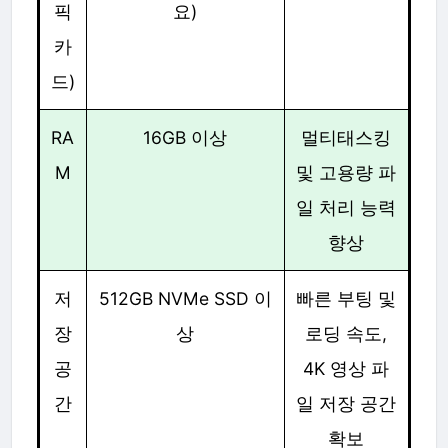
픽
요)
카
드)
RA
16GB 이상
멀티태스킹
M
및 고용량 파
일 처리 능력
향상
저
512GB NVMe SSD 이
빠른 부팅 및
장
상
로딩 속도,
공
4K 영상 파
간
일 저장 공간
확보