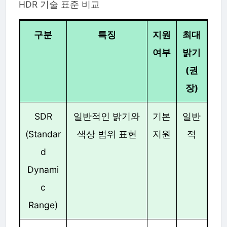
HDR 기술 표준 비교
구분
특징
지원
최대
여부
밝기
(권
장)
SDR
일반적인 밝기와
기본
일반
(Standar
색상 범위 표현
지원
적
d
Dynami
c
Range)