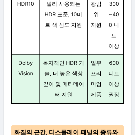
HDR10
널리 사용되는
광범
300
HDR 표준, 10비
위
~40
트 색 심도 지원
지원
0 니
트
이상
Dolby
독자적인 HDR 기
일부
600
Vision
술, 더 높은 색상
프리
니트
깊이 및 메타데이
미엄
이상
터 지원
제품
권장
화질의 근간, 디스플레이 패널의 종류와