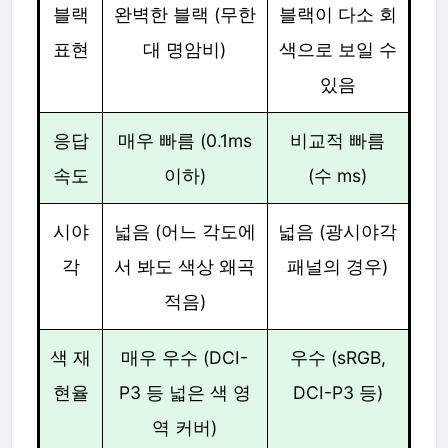
블랙
완벽한 블랙 (무한
블랙이 다소 회
표현
대 명암비)
색으로 보일 수
있음
응답
매우 빠름 (0.1ms
비교적 빠름
속도
이하)
(수 ms)
시야
넓음 (어느 각도에
넓음 (광시야각
각
서 봐도 색상 왜곡
패널의 경우)
적음)
색 재
매우 우수 (DCI-
우수 (sRGB,
현율
P3 등 넓은 색 영
DCI-P3 등)
역 커버)