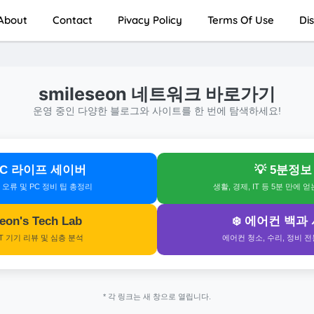
About
Contact
Pivacy Policy
Terms Of Use
Di
smileseon 네트워크 바로가기
운영 중인 다양한 블로그와 사이트를 한 번에 탐색하세요!
 PC 라이프 세이버
💡 5분정보
s 오류 및 PC 정비 팁 총정리
생활, 경제, IT 등 5분 만에 
 Seon's Tech Lab
❄️ 에어컨 백과
IT 기기 리뷰 및 심층 분석
에어컨 청소, 수리, 정비 
* 각 링크는 새 창으로 열립니다.