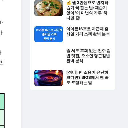
💰 월 3만원으로 반지하
습기 싹 잡는 법: 제습기
없이 '이 마법의 가루' 하
나면 끝!
하
아이폰16프로 자급제 출
가
시일 가격 스펙 완벽 분석
기
줄 서도 후회 없는 전주 김
가
밥 맛집, 오소연 당근김밥
완벽 분석
번
[정비] 팬 소음이 유난히
크다면? BIOS에서 팬 속
도 조절하는 법