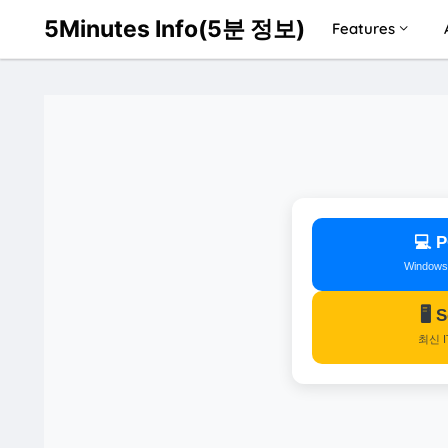
5Minutes Info(5분 정보)
Features
💻
Window
🖥️
최신 