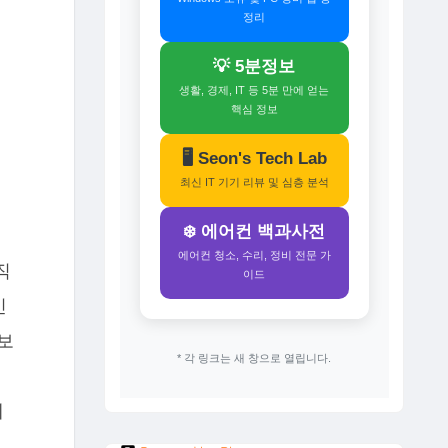
정리
💡 5분정보
생활, 경제, IT 등 5분 만에 얻는
핵심 정보
🖥️ Seon's Tech Lab
최신 IT 기기 리뷰 및 심층 분석
❄️ 에어컨 백과사전
.
에어컨 청소, 수리, 정비 전문 가
직
이드
인
보
* 각 링크는 새 창으로 열립니다.
세