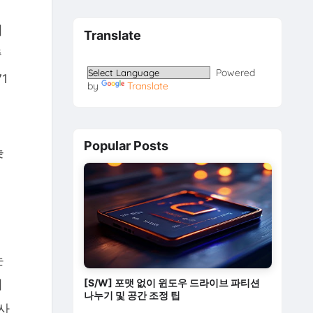
지
Translate
중
Powered
1
by
Translate
실
Popular Posts
늦
취
는
[S/W] 포맷 없이 윈도우 드라이브 파티션
피
나누기 및 공간 조정 팁
사