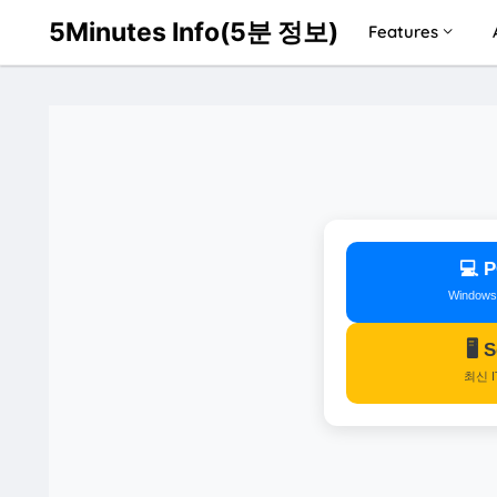
5Minutes Info(5분 정보)
Features
💻
Window
🖥️
최신 