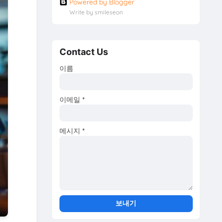
Powered by Blogger
Write by smileseon
Contact Us
이름
이메일
*
메시지
*