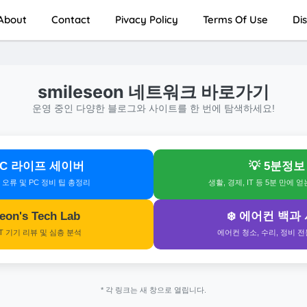
About
Contact
Pivacy Policy
Terms Of Use
Di
smileseon 네트워크 바로가기
운영 중인 다양한 블로그와 사이트를 한 번에 탐색하세요!
 PC 라이프 세이버
💡 5분정보
s 오류 및 PC 정비 팁 총정리
생활, 경제, IT 등 5분 만에 
 Seon's Tech Lab
❄️ 에어컨 백과
IT 기기 리뷰 및 심층 분석
에어컨 청소, 수리, 정비 
* 각 링크는 새 창으로 열립니다.