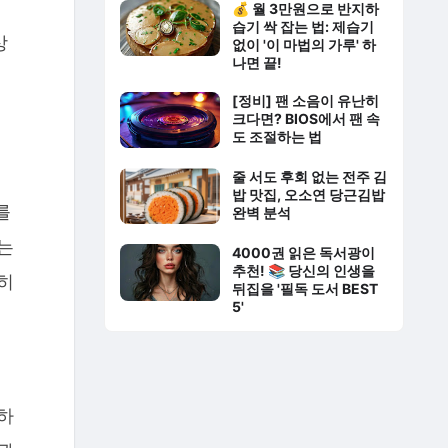
💰 월 3만원으로 반지하
습기 싹 잡는 법: 제습기
상
없이 '이 마법의 가루' 하
나면 끝!
[정비] 팬 소음이 유난히
크다면? BIOS에서 팬 속
도 조절하는 법
줄 서도 후회 없는 전주 김
밥 맛집, 오소연 당근김밥
를
완벽 분석
는
4000권 읽은 독서광이
추천! 📚 당신의 인생을
히
뒤집을 '필독 도서 BEST
5'
하