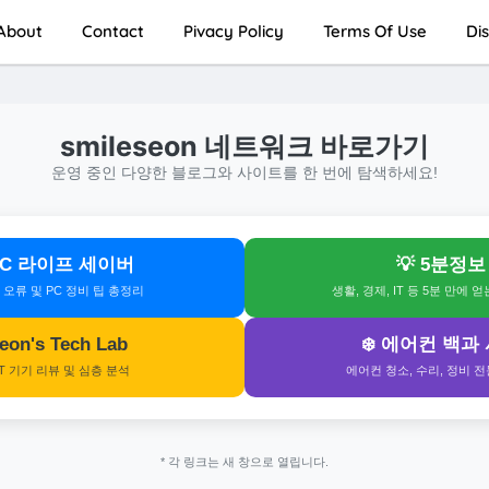
About
Contact
Pivacy Policy
Terms Of Use
Di
smileseon 네트워크 바로가기
운영 중인 다양한 블로그와 사이트를 한 번에 탐색하세요!
 PC 라이프 세이버
💡 5분정보
s 오류 및 PC 정비 팁 총정리
생활, 경제, IT 등 5분 만에 
 Seon's Tech Lab
❄️ 에어컨 백과
IT 기기 리뷰 및 심층 분석
에어컨 청소, 수리, 정비 
* 각 링크는 새 창으로 열립니다.