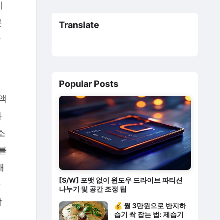
에
못
Translate
살
Popular Posts
액
과
소
를
배
[S/W] 포맷 없이 윈도우 드라이브 파티션
완
나누기 및 공간 조정 팁
합
💰 월 3만원으로 반지하
습기 싹 잡는 법: 제습기