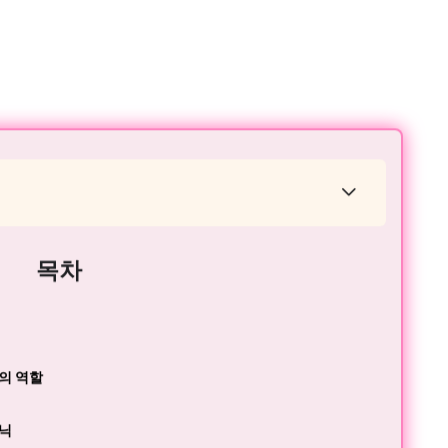
목차
의 역할
크닉