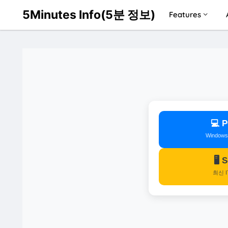
5Minutes Info(5분 정보)
Features
💻
Window
🖥️
최신 