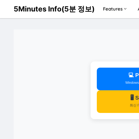
5Minutes Info(5분 정보)
Features
💻
Window
🖥️
최신 