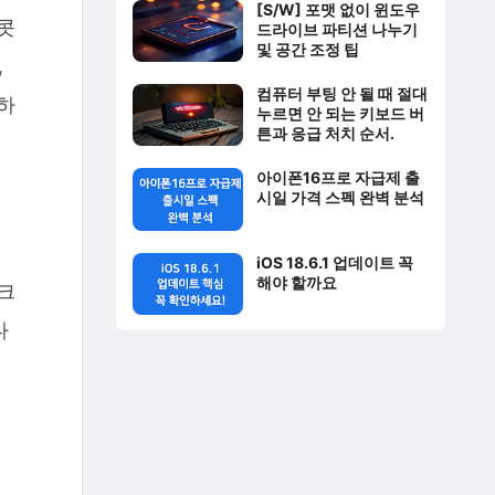
[S/W] 포맷 없이 윈도우
콧
드라이브 파티션 나누기
및 공간 조정 팁
,
컴퓨터 부팅 안 될 때 절대
하
누르면 안 되는 키보드 버
튼과 응급 처치 순서.
아이폰16프로 자급제 출
시일 가격 스펙 완벽 분석
iOS 18.6.1 업데이트 꼭
해야 할까요
크
다
제