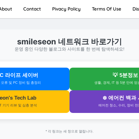
About
Contact
Pivacy Policy
Terms Of Use
Di
smileseon 네트워크 바로가기
운영 중인 다양한 블로그와 사이트를 한 번에 탐색하세요!
 PC 라이프 세이버
💡 5분정보
s 오류 및 PC 정비 팁 총정리
생활, 경제, IT 등 5분 만에 
 Seon's Tech Lab
❄️ 에어컨 백과
IT 기기 리뷰 및 심층 분석
에어컨 청소, 수리, 정비 
* 각 링크는 새 창으로 열립니다.