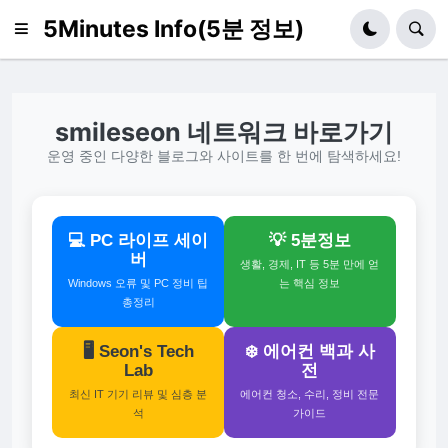
5Minutes Info(5분 정보)
smileseon 네트워크 바로가기
운영 중인 다양한 블로그와 사이트를 한 번에 탐색하세요!
💻 PC 라이프 세이
💡 5분정보
버
생활, 경제, IT 등 5분 만에 얻
Windows 오류 및 PC 정비 팁
는 핵심 정보
총정리
🖥️ Seon's Tech
❄️ 에어컨 백과 사
Lab
전
최신 IT 기기 리뷰 및 심층 분
에어컨 청소, 수리, 정비 전문
석
가이드