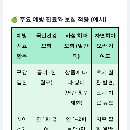
🍏 주요 예방 진료와 보험 적용 (예시)
예방
국민건강
사설 치과
자연치아
진료
보험
보험 (일반
보존 기
항목
적)
여도
구강
급여 (진
상품에 따
초기 질
검진
찰료)
라 상이
환 발견,
(연간 횟수
조기 치
제한)
료 유도
치아
연 1회 급
연 1~2회
치주 질
스케
여
보장 (면
환 예방,