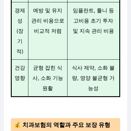
경제
예방 및 유지
임플란트, 틀니 등
성
관리 비용으로
고비용 초기 투자
(장
비교적 저렴
및 지속 관리 비용
기
적)
건강
균형 잡힌 식
식사 제약, 소화 불
영향
사, 소화 기능
량, 영양 불균형 가
원활
능성
💰 치과보험의 역할과 주요 보장 유형