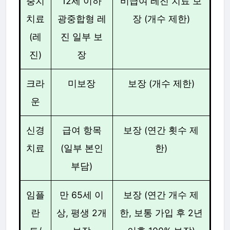
충치
12세 이하
비급여 레진 치료 보
치료
광중합형 레
장 (개수 제한)
(레
진 일부 보
진)
장
크라
미보장
보장 (개수 제한)
운
신경
급여 항목
보장 (연간 횟수 제
치료
(일부 본인
한)
부담)
임플
만 65세 이
보장 (연간 개수 제
란
상, 평생 2개
한, 보통 가입 후 2년