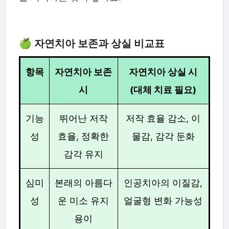
🍏 자연치아 보존과 상실 비교표
항목
자연치아 보존
자연치아 상실 시
시
(대체 치료 필요)
기능
뛰어난 저작
저작 효율 감소, 이
성
효율, 정확한
물감, 감각 둔화
감각 유지
심미
본래의 아름다
인공치아의 이질감,
성
운 미소 유지
얼굴형 변화 가능성
용이