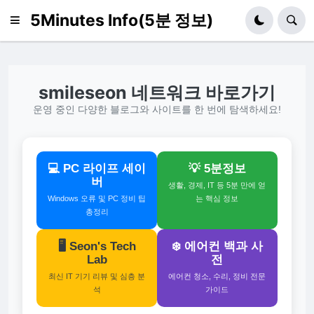
5Minutes Info(5분 정보)
smileseon 네트워크 바로가기
운영 중인 다양한 블로그와 사이트를 한 번에 탐색하세요!
💻 PC 라이프 세이
💡 5분정보
버
생활, 경제, IT 등 5분 만에 얻
Windows 오류 및 PC 정비 팁
는 핵심 정보
총정리
🖥️ Seon's Tech
❄️ 에어컨 백과 사
Lab
전
최신 IT 기기 리뷰 및 심층 분
에어컨 청소, 수리, 정비 전문
석
가이드