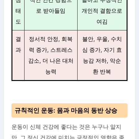
태
로 받아들임
개인적 결함으로
도
여김
결
정서적 안정, 회복
불안, 우울, 수치
과
력 증가, 스트레스
심 증가, 자기 효
감소, 더 나은 대처
능감 저하, 악순
능력
환 반복
규칙적인 운동: 몸과 마음의 동반 상승
운동이 신체 건강에 좋다는 것은 누구나 알지
만, 그 정신 건강에 미치는 긍정적인 영향은 종