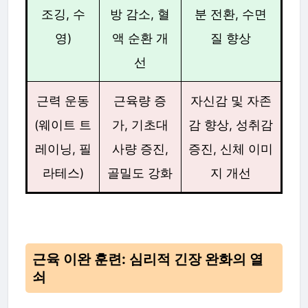
조깅, 수
방 감소, 혈
분 전환, 수면
영)
액 순환 개
질 향상
선
근력 운동
근육량 증
자신감 및 자존
(웨이트 트
가, 기초대
감 향상, 성취감
레이닝, 필
사량 증진,
증진, 신체 이미
라테스)
골밀도 강화
지 개선
근육 이완 훈련: 심리적 긴장 완화의 열
쇠