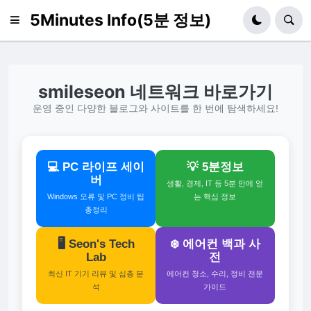
5Minutes Info(5분 정보)
smileseon 네트워크 바로가기
운영 중인 다양한 블로그와 사이트를 한 번에 탐색하세요!
💻 PC 라이프 세이
💡 5분정보
버
생활, 경제, IT 등 5분 만에 얻
Windows 오류 및 PC 정비 팁
는 핵심 정보
총정리
🖥️ Seon's Tech
❄️ 에어컨 백과 사
Lab
전
최신 IT 기기 리뷰 및 심층 분
에어컨 청소, 수리, 정비 전문
석
가이드