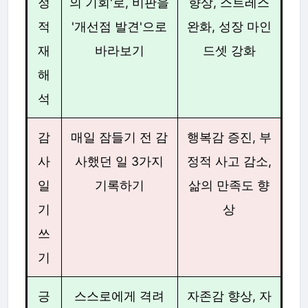
정
의 기회'로, 비판을
향상, 스트레스
적
'개선점 발견'으로
완화, 성장 마인
재
바라보기
드셋 강화
해
석
감
매일 잠들기 전 감
행복감 증진, 부
사
사했던 일 3가지
정적 사고 감소,
일
기록하기
삶의 만족도 향
기
상
쓰
기
긍
스스로에게 격려
자존감 향상, 자