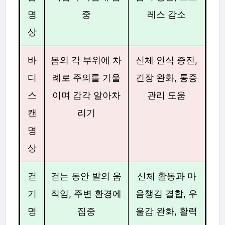
명
중
레스 감소
상
바
몸의 각 부위에 차
신체 인식 증진,
디
례로 주의를 기울
긴장 완화, 통증
스
이며 감각 알아차
관리 도움
캔
리기
명
상
걷
걷는 동안 발의 움
신체 활동과 마
기
직임, 주변 환경에
음챙김 결합, 우
명
집중
울감 완화, 활력