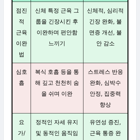
점진
신체 특정 근육 그
신체적, 심리적
적
룹을 긴장시킨 후
긴장 완화, 불
근육
이완하며 편안함
면증 개선, 불
이완
느끼기
안 감소
법
심호
복식 호흡 등을 통
스트레스 반응
흡
해 깊고 천천히 숨
완화, 심박수
을 쉬며 이완
안정, 집중력
향상
요
정적인 자세 유지
유연성 증진,
가/
및 동적인 움직임
근육 통증 완