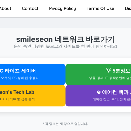
About
Contact
Pivacy Policy
Terms Of Use
Di
smileseon 네트워크 바로가기
운영 중인 다양한 블로그와 사이트를 한 번에 탐색하세요!
 PC 라이프 세이버
💡 5분정보
s 오류 및 PC 정비 팁 총정리
생활, 경제, IT 등 5분 만에 
 Seon's Tech Lab
❄️ 에어컨 백과
IT 기기 리뷰 및 심층 분석
에어컨 청소, 수리, 정비 
* 각 링크는 새 창으로 열립니다.