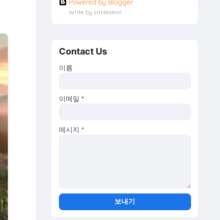
Powered by Blogger
Write by smileseon
Contact Us
이름
이메일
*
메시지
*