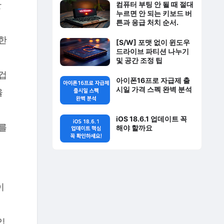
단
컴퓨터 부팅 안 될 때 절대
누르면 안 되는 키보드 버
적
튼과 응급 처치 순서.
한
[S/W] 포맷 없이 윈도우
드라이브 파티션 나누기
및 공간 조정 팁
겁
아이폰16프로 자급제 출
시일 가격 스펙 완벽 분석
율
iOS 18.6.1 업데이트 꼭
를
해야 할까요
이
집
입