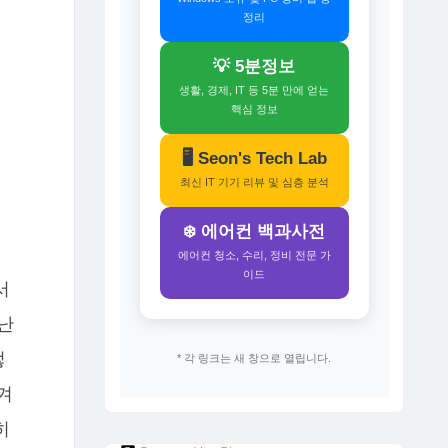
정리
💡 5분정보
생활, 경제, IT 등 5분 만에 얻는
핵심 정보
🖥️ Seon's Tech Lab
최신 IT 기기 리뷰 및 심층 분석
❄️ 에어컨 백과사전
에어컨 청소, 수리, 정비 전문 가
이드
서
난
렇
* 각 링크는 새 창으로 열립니다.
겨
히