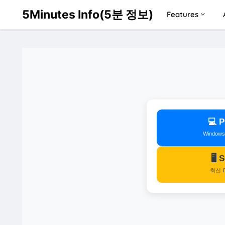
5Minutes Info(5분 정보)
Features
💻
Window
🖥️
최신 