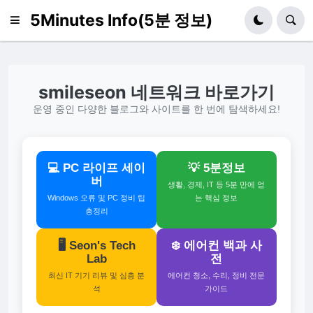
5Minutes Info(5분 정보)
smileseon 네트워크 바로가기
운영 중인 다양한 블로그와 사이트를 한 번에 탐색하세요!
💻 PC 라이프 세이
💡 5분정보
버
생활, 경제, IT 등 5분 만에 얻
Windows 오류 및 PC 정비 팁
는 핵심 정보
총정리
🖥️ Seon's Tech
❄️ 에어컨 백과 사
Lab
전
최신 IT 기기 리뷰 및 심층 분
에어컨 청소, 수리, 정비 전문
석
가이드